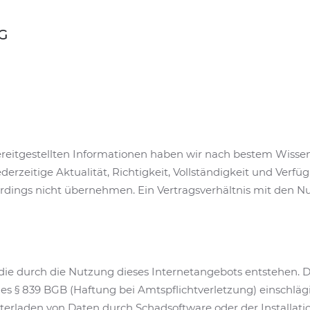
G
 bereitgestellten Informationen haben wir nach bestem Wiss
derzeitige Aktualität, Richtigkeit, Vollständigkeit und Verfüg
erdings nicht übernehmen. Ein Vertragsverhältnis mit den N
 die durch die Nutzung dieses Internetangebots entstehen. D
 des § 839 BGB (Haftung bei Amtspflichtverletzung) einschläg
terladen von Daten durch Schadsoftware oder der Installat