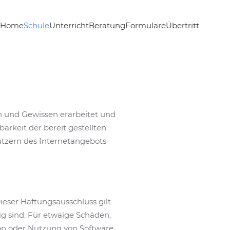
Home
Schule
Unterricht
Beratung
Formulare
Übertritt
en und Gewissen erarbeitet und
barkeit der bereit gestellten
utzern des Internetangebots
ieser Haftungsausschluss gilt
ig sind. Für etwaige Schäden,
ion oder Nutzung von Software