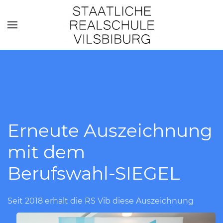
Skip to main content
Erneute Auszeichnung
mit dem
Berufswahl-SIEGEL
Seit 2018 erhält die RS Vib diese Auszeichnung