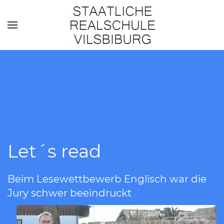
Skip to main content
Let´s read
Beim Lesewettbewerb Englisch war die
Jury schwer beeindruckt