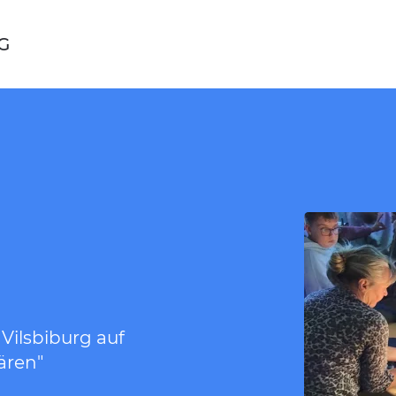
G
l
 Vilsbiburg auf
ären"