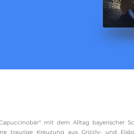
Capuccinobär" mit dem Alltag bayerischer Sc
eine traurige Kreuzung aus Grizzly- und Eisb