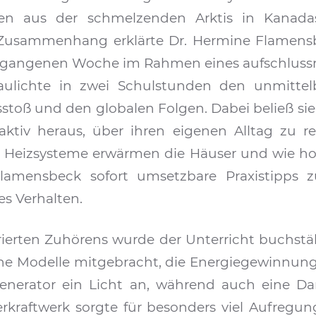
en aus der schmelzenden Arktis in Kanadas 
Zusammenhang erklärte Dr. Hermine Flamensb
vergangenen Woche im Rahmen eines aufschlussr
aulichte in zwei Schulstunden den unmitte
toß und den globalen Folgen. Dabei beließ sie 
ktiv heraus, über ihren eigenen Alltag zu ref
e Heizsysteme erwärmen die Häuser und wie h
 Flamensbeck sofort umsetzbare Praxistipps
s Verhalten.
ierten Zuhörens wurde der Unterricht buchstäb
e Modelle mitgebracht, die Energiegewinnung 
enerator ein Licht an, während auch eine D
erkraftwerk sorgte für besonders viel Aufregun