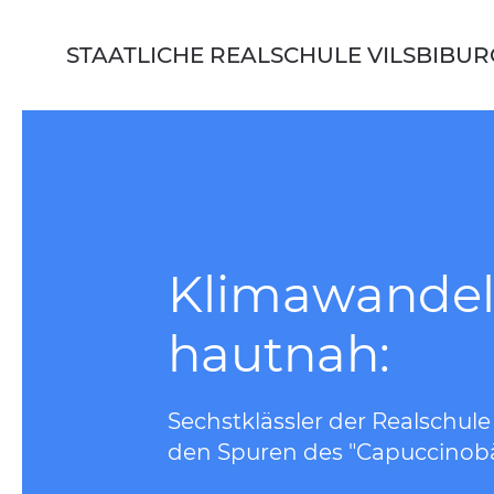
Skip to main content
STAATLICHE REALSCHULE VILSBIBUR
Klimawande
hautnah:
Sechstklässler der Realschule
den Spuren des "Capuccinob