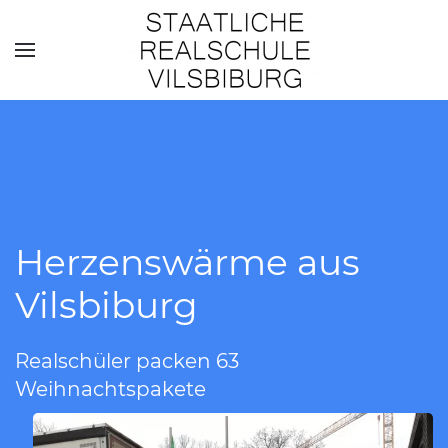
Skip to main content
Herzenswärme aus
Vilsbiburg
Realschüler packen 63
Weihnachtspakete